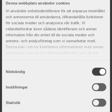
Denna webbplats använder cookies
Relaterade produkter
Vi använder enhetsidentifierare för att anpassa innehållet
och annonserna till användarna, tillhandahålla funktioner
för sociala medier och analysera vår trafik. Vi
Lägg till i favoriter
Lägg 
vidarebefordrar även sådana identifierare och annan
information från din enhet till de sociala medier och
annons- och analysföretag som vi samarbetar med.
Dessa kan i sin tur kombinera informationen med annan
information som du har tillhandahållit eller som de har
samlat in när du har använt deras tjänster.
S
Nödvändig
a
AtlePlus ryggstöd
Atle Låg ryggstöd
m
En ryggortos med format och
Ger stabilt och bekvämt stöd över
justerbart magparti.
ländryggen. Låg modell.
t
Inställningar
y
1 250
kr
1 075
kr
c
k
Statistik
e