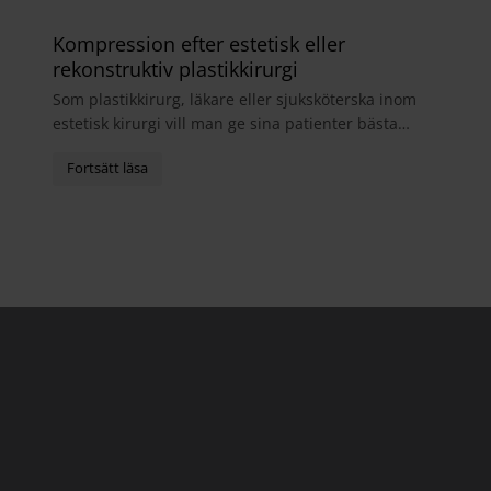
Kompression efter estetisk eller
rekonstruktiv plastikkirurgi
Som plastikkirurg, läkare eller sjuksköterska inom
estetisk kirurgi vill man ge sina patienter bästa
möjliga helhetsupplevelse. I samband med
operatio...