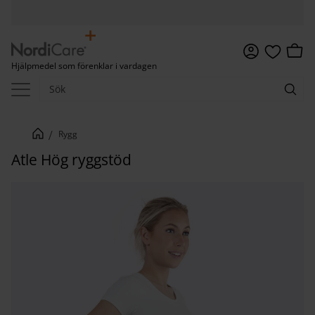
Meny
Kundv
Hjälpmedel som förenklar i vardagen
Favoriter
Rygg
Atle Hög ryggstöd