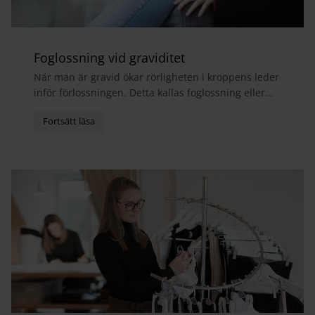
Foglossning vid graviditet
När man är gravid ökar rörligheten i kroppens leder
inför förlossningen. Detta kallas foglossning eller
bäckensmärta och medför ofta att man får ont i...